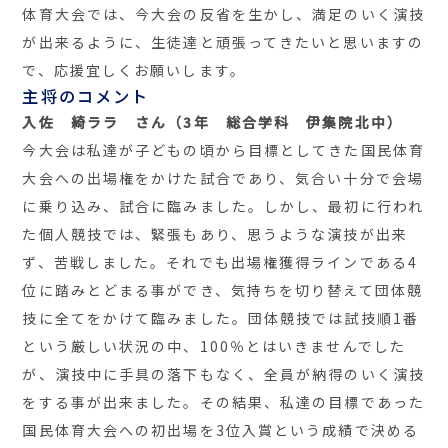
体育大会では、今大会の反省を生かし、満足のいく演技
が出来るように、生徒達と頑張ってきたいと思いますの
で、応援宜しくお願いします。
主将のコメント
入佐 綺ララ さん（3年 総合学科 伊集院北中）
今大会は私達が子どもの頃から目標としてきた国民体育
大会への出場権をかけた試合であり、気合い十分で会場
に乗り込み、試合に臨みました。しかし、最初に行われ
た個人競技では、緊張もあり、思うような演技が出来
ず、苦戦しました。それでも出場権獲得ラインである4
位に踏みとどまる事ができ、気持ちを切り替えて団体競
技に全てをかけて臨みました。団体競技では試技順1番
という厳しい状況の中、100％とはいきませんでした
が、演技中に手具の落下もなく、全員が納得のいく演技
をする事が出来ました。その結果、私達の目標であった
国民体育大会への初出場を3位入賞という成績で決める