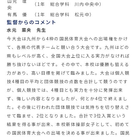
山元 理
（1年 総合学科 川内中央中）
央
有馬 優
（1年 総合学科 松元中）
監督からのコメント
水元 菜央 先生
今大会は九州から4枠の国民体育大会への出場権をかけ
て、各県の代表チームと競い合う大会です。九州はどの
県もレベルが高く、全国大会上位に入る実力がなければ
勝ち抜けないほどです。その中で、本校は優勝も狙える
力があり、高い目標を掲げて臨みました。大会は個人競
技4種目の平均と団体競技の点数を合計して競うのです
が、個人競技では、4種目とも実力を十分に発揮出来
ず、悔しい内容となりましたが、何とか4位で終えまし
た。その後に行われた団体競技では気持ちを切り替えさ
せて臨ませ、2位となりました。合計で3位入賞という
結果を得る事が出来、本校新体操部女子として、初めて
の国民体育大会への出場を決める事が出来ました。国民