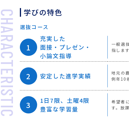
学びの特色
HARACTERISTIC
選抜コース
充実した
一般選
面接・プレゼン・
指しま
小論文指導
地元の
安定した進学実績
例年10
1日7限、土曜4限
希望者
豊富な学習量
す。放