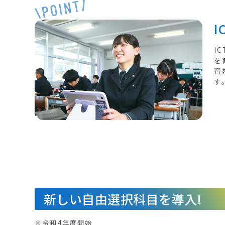
I
を
育
す
新しい自由選択科目を導入!
※令和4年度開始