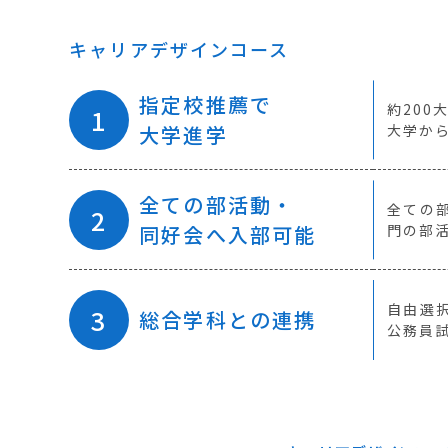
キャリアデザインコース
指定校推薦で
約200
大学進学
大学か
全ての部活動・
全ての
同好会へ入部可能
門の部
自由選
総合学科との連携
公務員