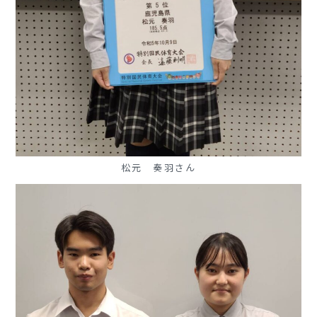
松元 奏羽さん